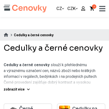
0
CZ
CZK
Cedulky a černé cenovky
Cedulky a černé cenovky
Cedulky a černé cenovky
slouží k přehlednému
a výraznému označení cen, názvů zboží nebo krátkých
informací v regálech, bedýnkách i na prodejních pultech.
Černé provedení zajišťuje dobrý kontrast a vysokou
čitelnost, díky čemuž jsou informace snadno viditelné
zobrazit více
i z větší vzdálenosti.
zobrazit méně
Tyto prvky se často používají tam, kde je kladen důraz
na jednoduchý, jednotný a moderní vzhled značení.
Černé
Cedulky na