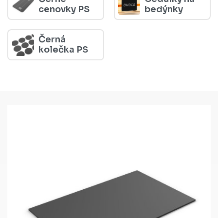
V kategorii najdete různé typy černých cenovek a cedulek
cenovky PS
bedýnky
vhodné pro obchody, tržnice i menší provozy.
Černá
kolečka PS