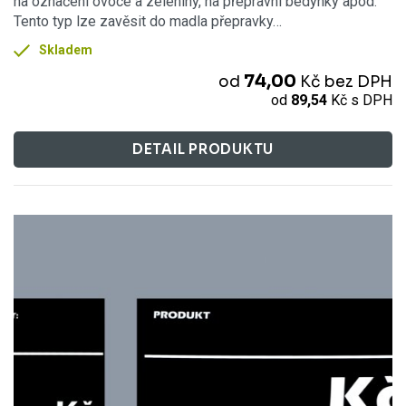
na označení ovoce a zeleniny, na přepravní bedýnky apod.
Tento typ lze zavěsit do madla přepravky…
Skladem
74,00
od
Kč
bez DPH
od
89,54
Kč
s DPH
DETAIL PRODUKTU