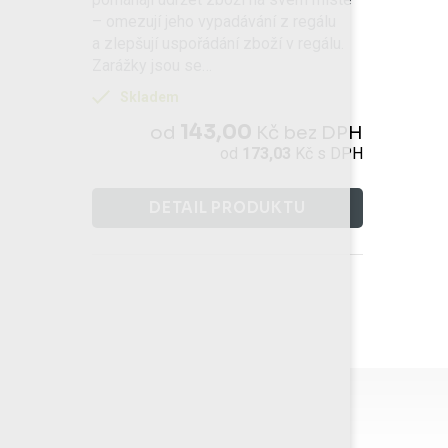
– omezují jeho vypadávání z regálu
a zlepšují uspořádání zboží v regálu.
Zarážky jsou se…
Skladem
143,00
od
Kč
bez DPH
od
173,03
Kč
s DPH
DETAIL PRODUKTU