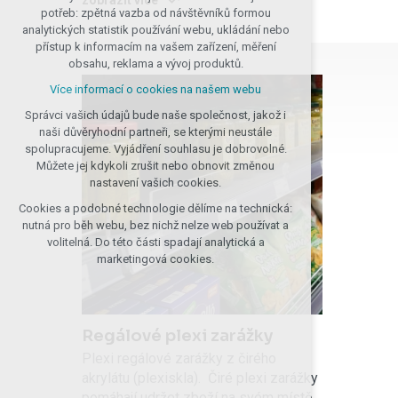
zobrazit více
nutná pro provozování webu
potřeb: zpětná vazba od návštěvníků formou
zobrazit méně
udržení kontextu stránek (session): případná
analytických statistik používání webu, ukládání nebo
přihlášení, volby jazyka, apod.
přístup k informacím na vašem zařízení, měření
obsahu, reklama a vývoj produktů.
Volitelná cookies
Více informací o cookies na našem webu
analytická pro anonymizované vyhodnocení
návštěvnosti
Správci vašich údajů bude naše společnost, jakož i
marketingová cookies (Google, Seznam,
naši důvěryhodní partneři, se kterými neustále
Facebook)
spolupracujeme. Vyjádření souhlasu je dobrovolné.
Můžete jej kdykoli zrušit nebo obnovit změnou
Více informací o cookies na našem webu
nastavení vašich cookies.
PŘIJMOUT VŠECHNY COOKIES
Cookies a podobné technologie dělíme na technická:
nutná pro běh webu, bez nichž nelze web používat a
volitelná. Do této části spadají analytická a
ODMÍTNOUT VOLITELNÁ
marketingová cookies.
Regálové plexi zarážky
Plexi regálové zarážky z čirého
akrylátu (plexiskla). Čiré plexi zarážky
pomáhají udržet zboží na svém místě