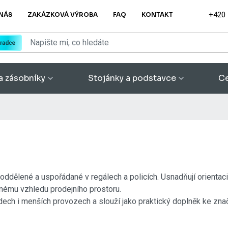
+420
NÁS
ZAKÁZKOVÁ VÝROBA
FAQ
KONTAKT
a zásobníky
Stojánky a podstavce
Ce
oddělené a uspořádané v regálech a policích. Usnadňují orientac
otnému vzhledu prodejního prostoru.
h i menších provozech a slouží jako praktický doplněk ke značen