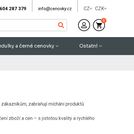
CZ
CZK
604 287 379
info@cenovky.cz
0
dulky a černé cenovky
Ostatní
i zákazníkům, zabraňují míchání produktů
í zboží a cen – s jistotou kvality a rychlého