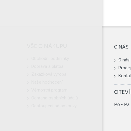
VŠE O NÁKUPU
O NÁS
Obchodní podmínky
O nás
Doprava a platba
Prodej
Zakázková výroba
Konta
Naše hodnocení
Věrnostní program
OTEVÍ
Ochrana osobních údajů
Po - Pá
Odstoupení od smlouvy