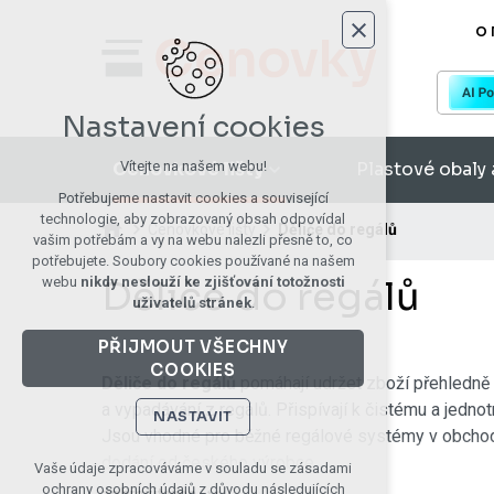
O 
Nastavení cookies
Cenovkové lišty
Plastové obaly 
Vítejte na našem webu!
Potřebujeme nastavit cookies a související
technologie, aby zobrazovaný obsah odpovídal
Cenovkové lišty
Děliče do regálů
vašim potřebám a vy na webu nalezli přesně to, co
potřebujete. Soubory cookies používané na našem
Děliče do regálů
webu
nikdy neslouží ke zjišťování totožnosti
uživatelů stránek
.
PŘIJMOUT VŠECHNY
COOKIES
Děliče do regálů
pomáhají udržet zboží přehledně 
a vypadávání z regálů. Přispívají k čistému a jedn
NASTAVIT
Jsou vhodné pro běžné regálové systémy v obchodec
dodání od českého výrobce.
Technická cookies
Vaše údaje zpracováváme v souladu se zásadami
ochrany osobních údajů z důvodu následujících