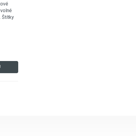
tové
ovolné
. Štítky
U