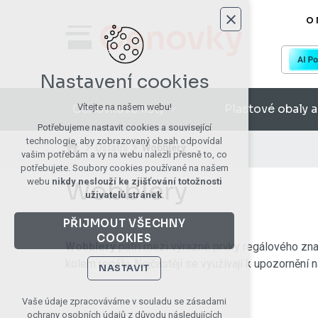
O 
Nastavení cookies
Cenovkové lišty
Plastové obaly a
Vítejte na našem webu!
Potřebujeme nastavit cookies a související
technologie, aby zobrazovaný obsah odpovídal
Ostatní
Wobblery
vašim potřebám a vy na webu nalezli přesně to, co
potřebujete. Soubory cookies používané na našem
Wobblery
webu
nikdy neslouží ke zjišťování totožnosti
uživatelů stránek
.
PŘIJMOUT VŠECHNY
COOKIES
Wobblery
patří mezi výrazné prvky regálového znač
kolem regálu. Nejčastěji se využívají k upozornění n
NASTAVIT
Technická cookies
Vaše údaje zpracováváme v souladu se zásadami
ochrany osobních údajů z důvodu následujících