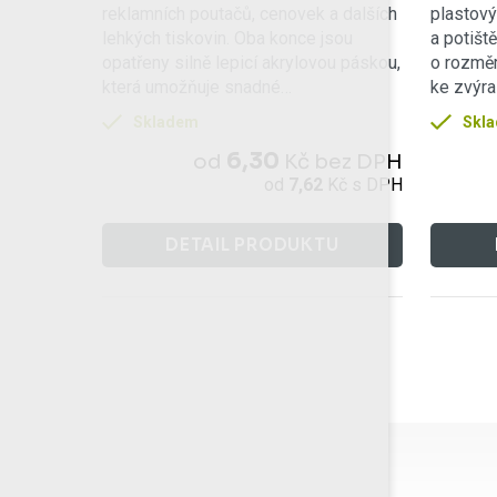
reklamních poutačů, cenovek a dalších
plastov
lehkých tiskovin. Oba konce jsou
a potišt
opatřeny silně lepicí akrylovou páskou,
o rozmě
která umožňuje snadné…
ke zvýra
Skladem
Skl
6,30
od
Kč
bez DPH
od
7,62
Kč
s DPH
DETAIL PRODUKTU