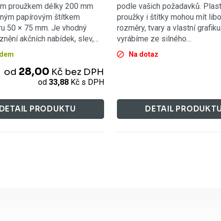
ým proužkem délky 200 mm
podle vašich požadavků. Plas
ěným papírovým štítkem
proužky i štítky mohou mít lib
ru 50 × 75 mm. Je vhodný
rozměry, tvary a vlastní grafiku
znění akčních nabídek, slev,…
vyrábíme ze silného…
adem
Na dotaz
28,00
od
Kč
bez DPH
od
33,88
Kč
s DPH
DETAIL PRODUKTU
DETAIL PRODUKT