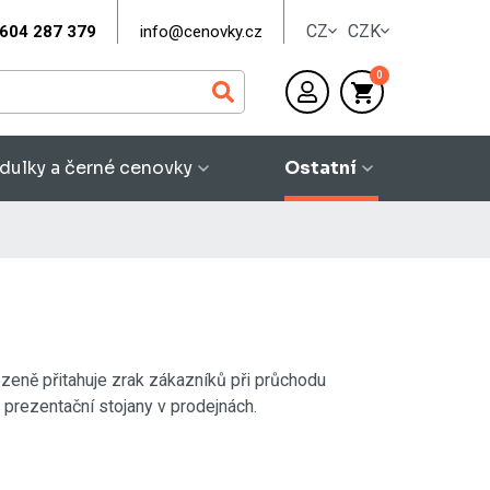
CZ
CZK
604 287 379
info@cenovky.cz
0
dulky a černé cenovky
Ostatní
zeně přitahuje zrak zákazníků při průchodu
i prezentační stojany v prodejnách.