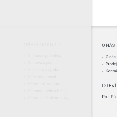
VŠE O NÁKUPU
O NÁS
Obchodní podmínky
O nás
Doprava a platba
Prodej
Zakázková výroba
Konta
Naše hodnocení
Věrnostní program
OTEVÍ
Ochrana osobních údajů
Po - Pá
Odstoupení od smlouvy