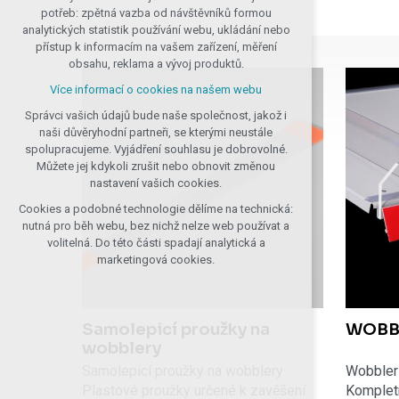
nutná pro provozování webu
potřeb: zpětná vazba od návštěvníků formou
udržení kontextu stránek (session): případná
analytických statistik používání webu, ukládání nebo
přihlášení, volby jazyka, apod.
přístup k informacím na vašem zařízení, měření
obsahu, reklama a vývoj produktů.
Volitelná cookies
Více informací o cookies na našem webu
analytická pro anonymizované vyhodnocení
návštěvnosti
Správci vašich údajů bude naše společnost, jakož i
marketingová cookies (Google, Seznam,
naši důvěryhodní partneři, se kterými neustále
Facebook)
spolupracujeme. Vyjádření souhlasu je dobrovolné.
Můžete jej kdykoli zrušit nebo obnovit změnou
Více informací o cookies na našem webu
nastavení vašich cookies.
PŘIJMOUT VŠECHNY COOKIES
Cookies a podobné technologie dělíme na technická:
nutná pro běh webu, bez nichž nelze web používat a
volitelná. Do této části spadají analytická a
ODMÍTNOUT VOLITELNÁ
marketingová cookies.
Samolepicí proužky na
WOBB
wobblery
Samolepicí proužky na wobblery
Wobbler
Plastové proužky určené k zavěšení
Komplet