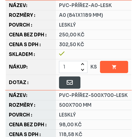
PVC-PŘÍŘEZ-A0-LESK
A0 (841X1189 MM)
LESKLÝ
250,00 KČ
302,50 KČ
KS
PVC-PŘÍŘEZ-500X700-LESK
500X700 MM
LESKLÝ
98,00 KČ
118,58 KČ