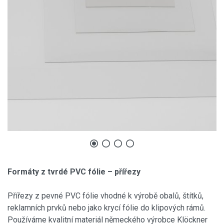
Formáty z tvrdé PVC fólie – přířezy
Přířezy z pevné PVC fólie vhodné k výrobě obalů, štítků,
reklamních prvků nebo jako krycí fólie do klipových rámů.
Používáme kvalitní materiál německého výrobce Klöckner