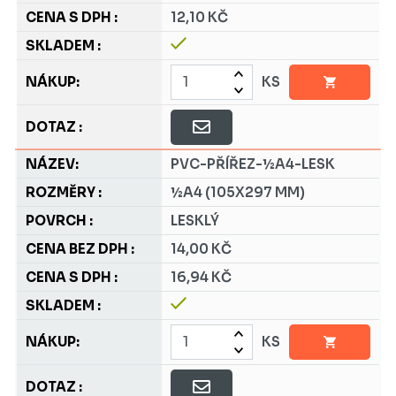
12,10 KČ
KS
PVC-PŘÍŘEZ-½A4-LESK
½A4 (105X297 MM)
LESKLÝ
14,00 KČ
16,94 KČ
KS