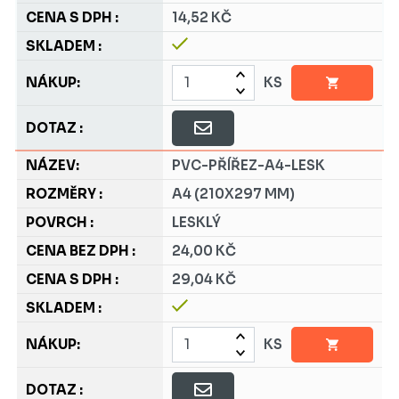
14,52 KČ
KS
PVC-PŘÍŘEZ-A4-LESK
A4 (210X297 MM)
LESKLÝ
24,00 KČ
29,04 KČ
KS