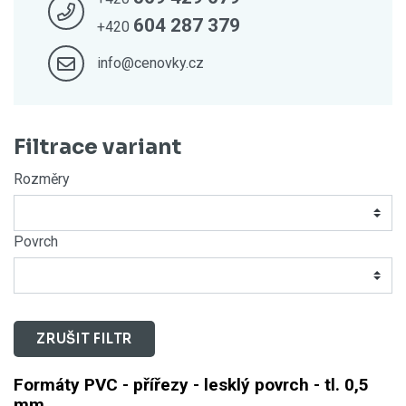
604 287 379
+420
info@cenovky.cz
Filtrace variant
Rozměry
Povrch
ZRUŠIT FILTR
Formáty PVC - přířezy - lesklý povrch - tl. 0,5
mm