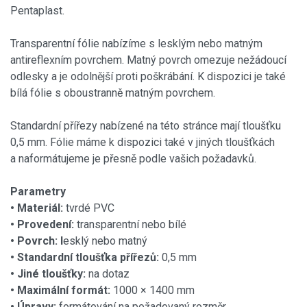
Pentaplast.
Transparentní fólie nabízíme s lesklým nebo matným
antireflexním povrchem. Matný povrch omezuje nežádoucí
odlesky a je odolnější proti poškrábání. K dispozici je také
bílá fólie s oboustranně matným povrchem.
Standardní přířezy nabízené na této stránce mají tloušťku
0,5 mm. Fólie máme k dispozici také v jiných tloušťkách
a naformátujeme je přesně podle vašich požadavků.
Parametry
• Materiál:
tvrdé PVC
• Provedení:
transparentní nebo bílé
• Povrch: l
esklý nebo matný
• Standardní tloušťka přířezů:
0,5 mm
• Jiné tloušťky:
na dotaz
• Maximální formát:
1000 × 1400 mm
• Úpravy:
formátování na požadovaný rozměr