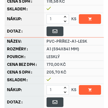
118,58 KČ
KS
PVC-PŘÍŘEZ-A1-LESK
A1 (594X841 MM)
LESKLÝ
170,00 KČ
205,70 KČ
KS