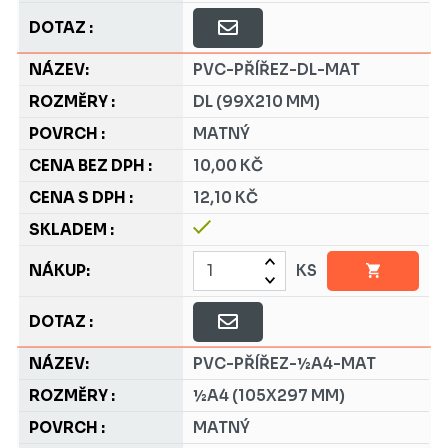
PVC-PŘÍŘEZ-DL-MAT
DL (99X210 MM)
MATNÝ
10,00 KČ
12,10 KČ
KS
PVC-PŘÍŘEZ-½A4-MAT
½A4 (105X297 MM)
MATNÝ