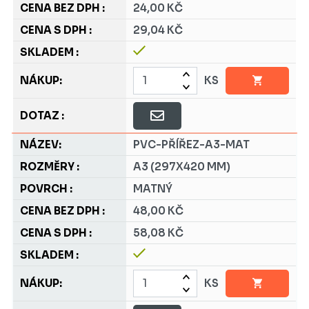
24,00 KČ
29,04 KČ
KS
PVC-PŘÍŘEZ-A3-MAT
A3 (297X420 MM)
MATNÝ
48,00 KČ
58,08 KČ
KS