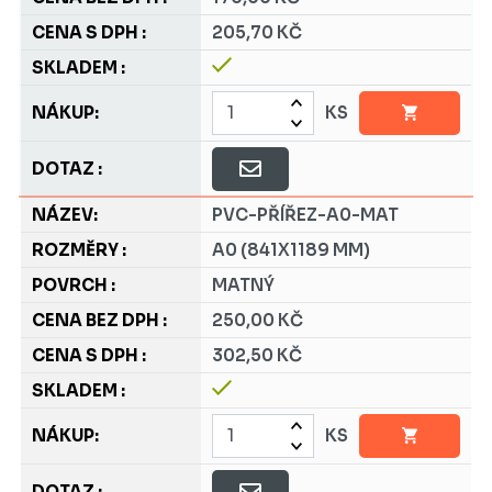
205,70 KČ
KS
PVC-PŘÍŘEZ-A0-MAT
A0 (841X1189 MM)
MATNÝ
250,00 KČ
302,50 KČ
KS