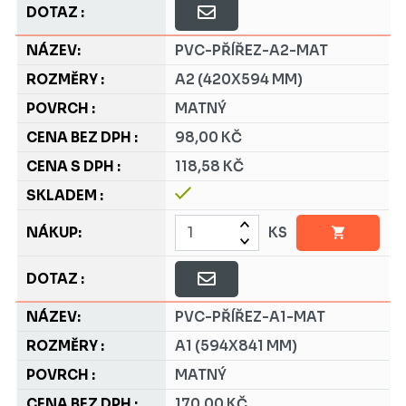
PVC-PŘÍŘEZ-A2-MAT
A2 (420X594 MM)
MATNÝ
98,00 KČ
118,58 KČ
KS
PVC-PŘÍŘEZ-A1-MAT
A1 (594X841 MM)
MATNÝ
170,00 KČ