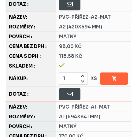
PVC-PŘÍŘEZ-A2-MAT
A2 (420X594 MM)
MATNÝ
98,00 KČ
118,58 KČ
KS
PVC-PŘÍŘEZ-A1-MAT
A1 (594X841 MM)
MATNÝ
170,00 KČ