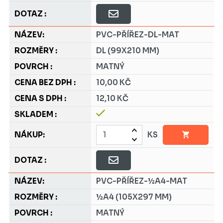
PVC-PŘÍŘEZ-DL-MAT
DL (99X210 MM)
MATNÝ
10,00 KČ
12,10 KČ
KS
PVC-PŘÍŘEZ-½A4-MAT
½A4 (105X297 MM)
MATNÝ