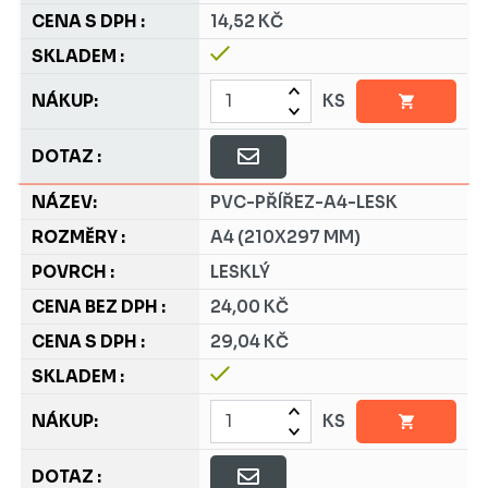
14,52 KČ
KS
PVC-PŘÍŘEZ-A4-LESK
A4 (210X297 MM)
LESKLÝ
24,00 KČ
29,04 KČ
KS