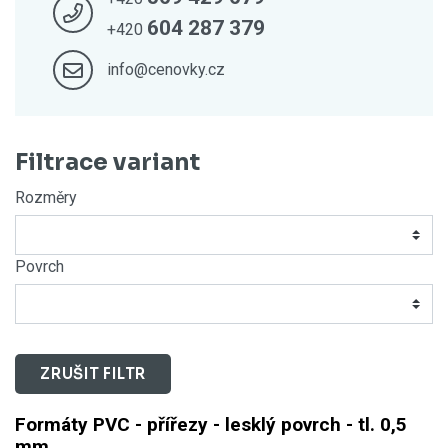
604 287 379
+420
info@cenovky.cz
Filtrace variant
Rozměry
Povrch
ZRUŠIT FILTR
Formáty PVC - přířezy - lesklý povrch - tl. 0,5
mm