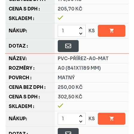
205,70 KČ
KS
PVC-PŘÍŘEZ-A0-MAT
A0 (841X1189 MM)
MATNÝ
250,00 KČ
302,50 KČ
KS