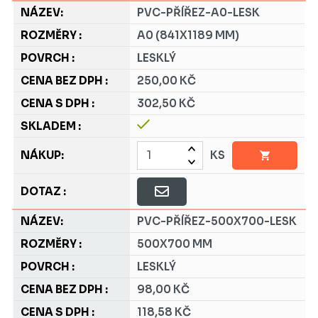
PVC-PŘÍŘEZ-A0-LESK
A0 (841X1189 MM)
LESKLÝ
250,00 KČ
302,50 KČ
KS
PVC-PŘÍŘEZ-500X700-LESK
500X700 MM
LESKLÝ
98,00 KČ
118,58 KČ