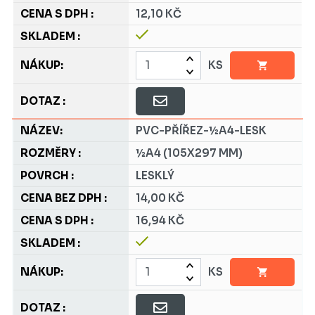
12,10 KČ
KS
PVC-PŘÍŘEZ-½A4-LESK
½A4 (105X297 MM)
LESKLÝ
14,00 KČ
16,94 KČ
KS