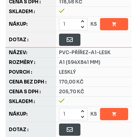
118,58 KČ
KS
PVC-PŘÍŘEZ-A1-LESK
A1 (594X841 MM)
LESKLÝ
170,00 KČ
205,70 KČ
KS