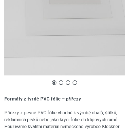
Formáty z tvrdé PVC fólie – přířezy
Přířezy z pevné PVC fólie vhodné k výrobě obalů, štítků,
reklamních prvků nebo jako krycí fólie do klipových rámů.
Používáme kvalitní materiál německého výrobce Klöckner