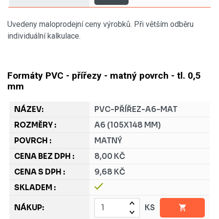
Uvedeny maloprodejní ceny výrobků. Při větším odběru
individuální kalkulace.
Formáty PVC - přířezy - matný povrch - tl. 0,5
mm
PVC-PŘÍŘEZ-A6-MAT
A6 (105X148 MM)
MATNÝ
8,00 KČ
9,68 KČ
KS