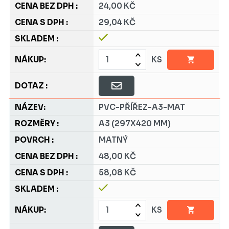
24,00 KČ
29,04 KČ
KS
PVC-PŘÍŘEZ-A3-MAT
A3 (297X420 MM)
MATNÝ
48,00 KČ
58,08 KČ
KS