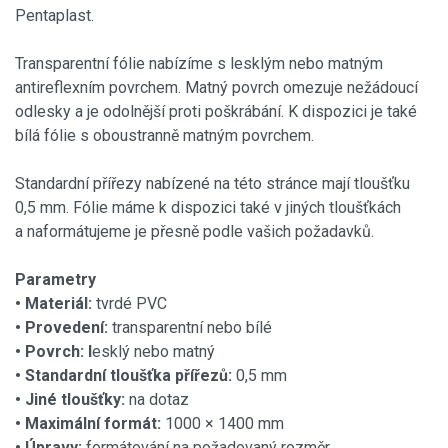
Pentaplast.
Transparentní fólie nabízíme s lesklým nebo matným
antireflexním povrchem. Matný povrch omezuje nežádoucí
odlesky a je odolnější proti poškrábání. K dispozici je také
bílá fólie s oboustranně matným povrchem.
Standardní přířezy nabízené na této stránce mají tloušťku
0,5 mm. Fólie máme k dispozici také v jiných tloušťkách
a naformátujeme je přesně podle vašich požadavků.
Parametry
• Materiál:
tvrdé PVC
• Provedení:
transparentní nebo bílé
• Povrch: l
esklý nebo matný
• Standardní tloušťka přířezů:
0,5 mm
• Jiné tloušťky:
na dotaz
• Maximální formát:
1000 × 1400 mm
• Úpravy:
formátování na požadovaný rozměr