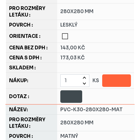
280X280 MM
LESKLÝ
143,00 KČ
173,03 KČ
KS
PVC-K30-280X280-MAT
280X280 MM
MATNÝ