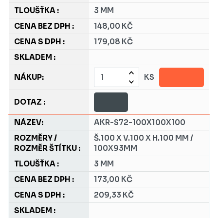
3 MM
148,00 KČ
179,08 KČ
KS
AKR-S72-100X100X100
Š.100 X V.100 X H.100 MM /
100X93MM
3 MM
173,00 KČ
209,33 KČ