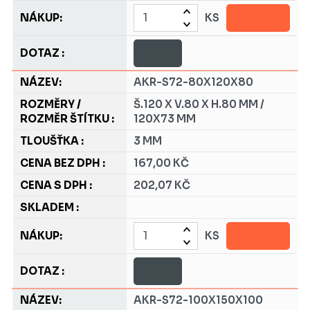
KS
AKR-S72-80X120X80
Š.120 X V.80 X H.80 MM /
120X73 MM
3 MM
167,00 KČ
202,07 KČ
KS
AKR-S72-100X150X100