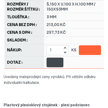
Š.150 X V.100 X H.100 MM /
150X93MM
3 MM
213,00 KČ
257,73 KČ
KS
Uvedeny maloprodejní ceny výrobků. Při větším odběru
individuální kalkulace.
Plastový plexisklový stojánek - plexi podstavec