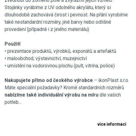
zvednout do zorného pole a zvýraznit jejich vzhled.
Stojánky vyrábíme z UV odolného akrylátu, který si
dlouhodobě zachovává čirost i pevnost. Na přání vyrobíme
také nestandardní rozměry, jiné barvy nebo odlišné
provedení (případně i z jiného materiálu).
Použití
• prezentace produktů, výrobků, exponátů a artefaktů
• maloobchod, výstavnictví, muzejnictví
• umístění na vodorovnou plochu (pult, vitrína, police)
Nakupujete přímo od českého výrobce
– ikonPlast s.r.o.
Máte speciální požadavky? Kromě standardních rozměrů
nabízíme také individuální výrobu na míru
dle vašich
potřeb...
více informací