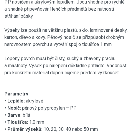
PP nosičem a akrylovým lepidlem. Jsou vhodné pro rychlé
a snadné připevňování lehčích předmětů bez nutnosti
stříhání pásky.
Výseky lze použít na většinu plastů, sklo, laminované desky,
karton, dřevo a kovy. Pěnový nosič se přizpůsobí drobným
nerovnostem povrchu a vytváří spoj o tloušťce 1 mm.
Lepený povrch musí být čistý, suchý a zbavený prachu
a mastnoty. Výsek po nalepení důkladně přitlačte. Vhodnost
pro konkrétní materiál doporučujeme předem vyzkoušet.
Parametry
• Lepidlo:
akrylové
• Nosič:
pěnový polypropylen – PP
• Barva:
bílá
• Tloušťka:
1,0 mm
• Průměr výseků:
10, 20, 30, 40 nebo 50 mm