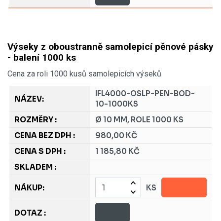
Výseky z oboustranně samolepicí pěnové pásky
- balení 1000 ks
Cena za roli 1000 kusů samolepicích výseků
IFL4000-OSLP-PEN-BOD-
10-1000KS
Ø 10 MM, ROLE 1000 KS
980,00 KČ
1 185,80 KČ
KS