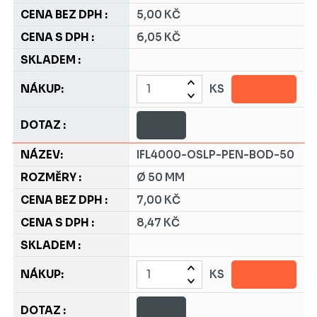
5,00 KČ
6,05 KČ
KS
IFL4000-OSLP-PEN-BOD-50
Ø 50 MM
7,00 KČ
8,47 KČ
KS