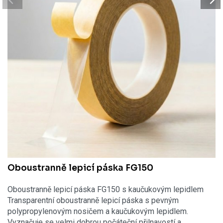
Oboustranně lepicí páska FG150
Oboustranně lepicí páska FG150 s kaučukovým lepidlem
Transparentní oboustranně lepicí páska s pevným
polypropylenovým nosičem a kaučukovým lepidlem.
Vyznačuje se velmi dobrou počáteční přilnavostí a…