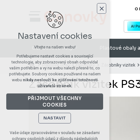
O 
Nastavení cookies
Cenovkové lišty
Plastové obaly 
Vítejte na našem webu!
Potřebujeme nastavit cookies a související
technologie, aby zobrazovaný obsah odpovídal
Plastové obaly a zásobníky
Zásobníky vizitek
vašim potřebám a vy na webu nalezli přesně to, co
potřebujete. Soubory cookies používané na našem
Zásobník vizitek PS
webu
nikdy neslouží ke zjišťování totožnosti
uživatelů stránek
.
PŘIJMOUT VŠECHNY
COOKIES
NASTAVIT
Technická cookies
Vaše údaje zpracováváme v souladu se zásadami
ochrany osobních údajů z důvodu následujících