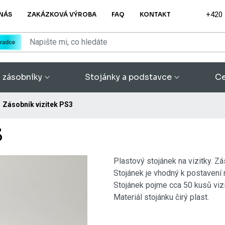
+420
NÁS
ZAKÁZKOVÁ VÝROBA
FAQ
KONTAKT
a zásobníky
Stojánky a podstavce
Ce
Zásobník vizitek PS3
3
Plastový stojánek na vizitky. Zá
Stojánek je vhodný k postavení n
Stojánek pojme cca 50 kusů vizit
Materiál stojánku čirý plast.