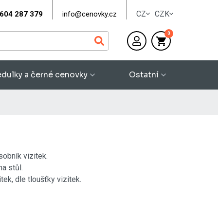
CZ
CZK
604 287 379
info@cenovky.cz
0
dulky a černé cenovky
Ostatní
sobník vizitek.
a stůl.
ek, dle tloušťky vizitek.