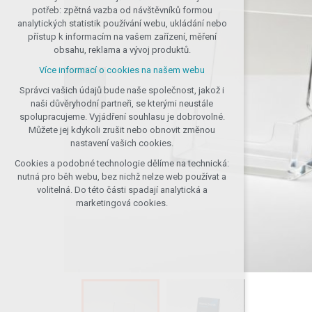
nutná pro provozování webu
potřeb: zpětná vazba od návštěvníků formou
udržení kontextu stránek (session): případná
analytických statistik používání webu, ukládání nebo
přihlášení, volby jazyka, apod.
přístup k informacím na vašem zařízení, měření
obsahu, reklama a vývoj produktů.
Volitelná cookies
Více informací o cookies na našem webu
analytická pro anonymizované vyhodnocení
návštěvnosti
Správci vašich údajů bude naše společnost, jakož i
marketingová cookies (Google, Seznam,
naši důvěryhodní partneři, se kterými neustále
Facebook)
spolupracujeme. Vyjádření souhlasu je dobrovolné.
Můžete jej kdykoli zrušit nebo obnovit změnou
Více informací o cookies na našem webu
nastavení vašich cookies.
PŘIJMOUT VŠECHNY COOKIES
Cookies a podobné technologie dělíme na technická:
nutná pro běh webu, bez nichž nelze web používat a
volitelná. Do této části spadají analytická a
ODMÍTNOUT VOLITELNÁ
marketingová cookies.