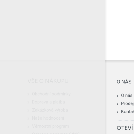
VŠE O NÁKUPU
O NÁS
Obchodní podmínky
O nás
Doprava a platba
Prodej
Zakázková výroba
Konta
Naše hodnocení
Věrnostní program
OTEVÍ