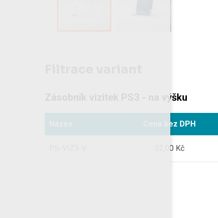
Filtrace variant
Zásobník vizitek PS3 - na výšku
Název
Cena
bez DPH
PS-VIZ3-V
52,00 Kč