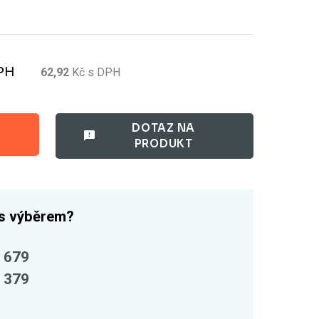
PH
62,92
Kč
s DPH
DOTAZ NA
PRODUKT
 s výběrem?
 679
 379
z